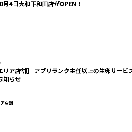
年8月4日大和下和田店がOPEN！
8
エリア店舗】 アプリランク主任以上の生卵サービ
お知らせ
リア店舗