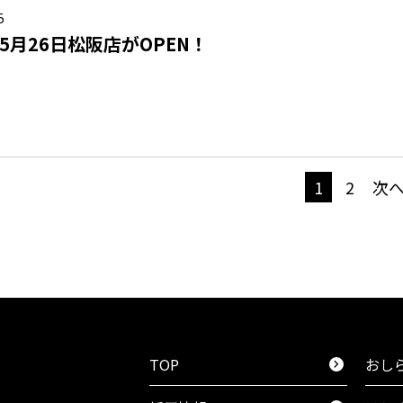
5
年5月26日松阪店がOPEN！
1
2
次へ
TOP
おし
chevron_right