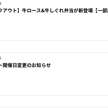
9
クアウト】牛ロース&牛しぐれ弁当が新登場【一部
】
0
ト開催日変更のお知らせ