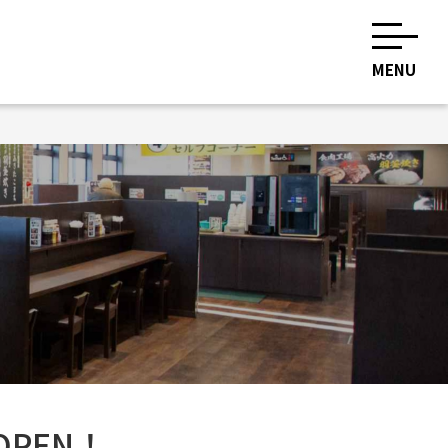
MENU
OPEN！