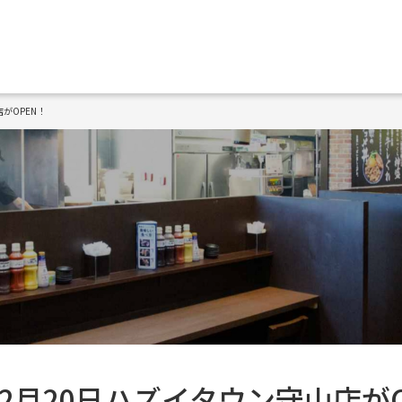
店がOPEN！
年2月20日ハズイタウン守山店が